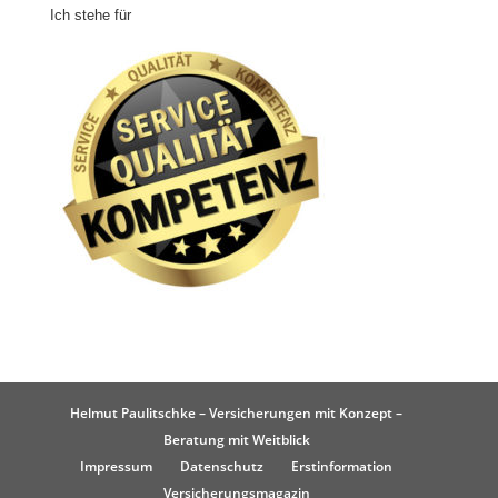
Ich stehe für
Helmut Paulitschke – Versicherungen mit Konzept –
Beratung mit Weitblick
Impressum
Datenschutz
Erstinformation
Versicherungsmagazin