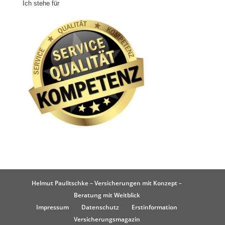
Ich stehe für
Helmut Paulitschke – Versicherungen mit Konzept –
Beratung mit Weitblick
Impressum
Datenschutz
Erstinformation
Versicherungsmagazin